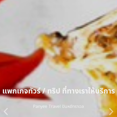
แพกเกจทัวร์ / ทริป ที่ทางเราให้บริการ
Panyee Travel ปันหยีทราเวล
Previous
Ne