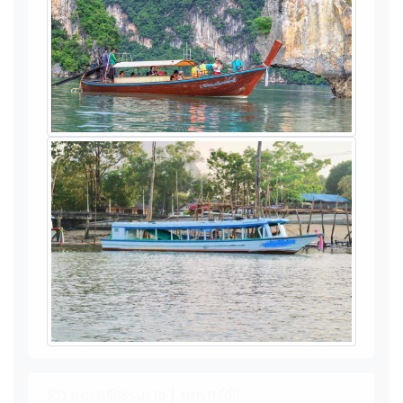
รีวิว นครศรีธรรมราช | นครศรีดีย์