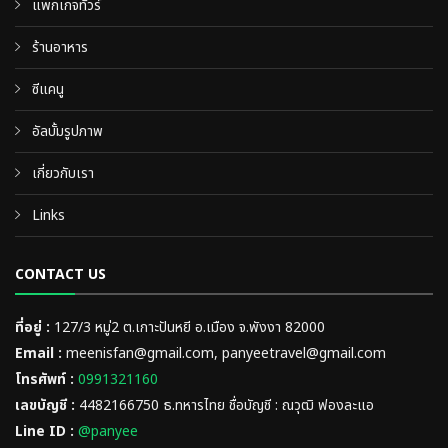
แพกเกจทัวร์
ร้านอาหาร
ซีแคนู
อัลบั้มรูปภาพ
เกี่ยวกับเรา
Links
CONTACT US
ที่อยู่ :
127/3 หมู่2 ต.เกาะปันหยี อ.เมือง จ.พังงา 82000
Email :
meenisfan@gmail.com, panyeetravel@gmail.com
โทรศัพท์ :
0991321160
เลขบัญชี :
4482166750 ธ.ทหารไทย ชื่อบัญชี : ณวุฒิ ฟองละแอ
Line ID :
@panyee