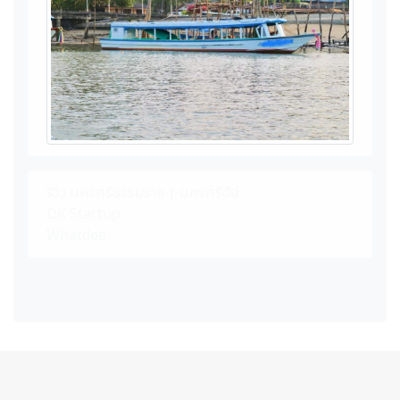
รีวิว นครศรีธรรมราช | นครศรีดีย์
DK Startup
Whatdee